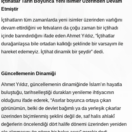
İçtihatlar Tarih Boyunca Yeni İsimler Üzerinden Devam
Etmiştir
İçtihatların tüm zamanlarda yeni isimler üzerinden varlığını
devam ettirdiğini ve fetvaların da çoğu zaman bir içtihadı
içinde barındırdığını ifade eden Ahmet Yıldız, “İçtihatlar
durağanlaşsa bile ortadan kalktığı şeklinde bir varsayım ile
hareket edemeyiz. İçtihat dinamik bir şeydir” dedi.
Güncellemenin Dinamiği
Ahmet Yıldız, güncellemenin dinamiğinde İslam’ın hayatla
buluştuğu, tarihselleştiği durakları yenileme ihtiyacının
olduğunu ifade ederek, “Asırlar boyunca ortaya çıkan
görünümün, belki de devlet bağımlı ya da yerleşik çıkarlar
üzerinden biçimlenmiş şeklini değil de, saf halis ahlakî
değerlerin öncelendiği dört halife dönemi üzerinden yeniden