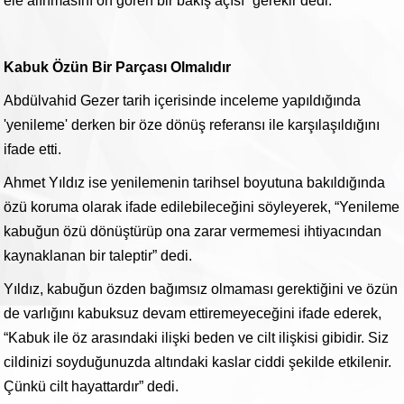
ele alınmasını ön gören bir bakış açısı” gerekir dedi.
Kabuk Özün Bir Parçası Olmalıdır
Abdülvahid Gezer tarih içerisinde inceleme yapıldığında
'yenileme' derken bir öze dönüş referansı ile karşılaşıldığını
ifade etti.
Ahmet Yıldız ise yenilemenin tarihsel boyutuna bakıldığında
özü koruma olarak ifade edilebileceğini söyleyerek, “Yenileme
kabuğun özü dönüştürüp ona zarar vermemesi ihtiyacından
kaynaklanan bir taleptir” dedi.
Yıldız, kabuğun özden bağımsız olmaması gerektiğini ve özün
de varlığını kabuksuz devam ettiremeyeceğini ifade ederek,
“Kabuk ile öz arasındaki ilişki beden ve cilt ilişkisi gibidir. Siz
cildinizi soyduğunuzda altındaki kaslar ciddi şekilde etkilenir.
Çünkü cilt hayattardır” dedi.